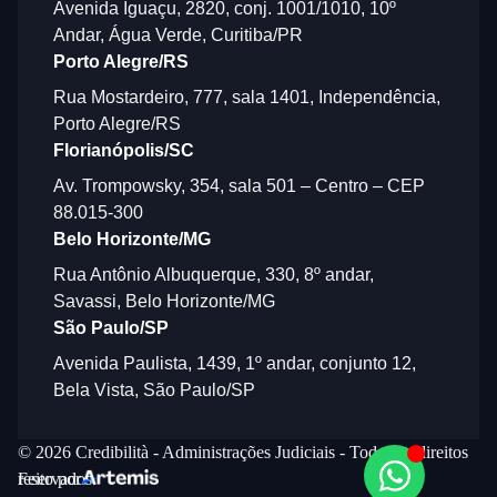
Avenida Iguaçu, 2820, conj. 1001/1010, 10º
Andar, Água Verde, Curitiba/PR
Porto Alegre/RS
Rua Mostardeiro, 777, sala 1401, Independência,
Porto Alegre/RS
Florianópolis/SC
Av. Trompowsky, 354, sala 501 – Centro – CEP
88.015-300
Belo Horizonte/MG
Rua Antônio Albuquerque, 330, 8º andar,
Savassi, Belo Horizonte/MG
São Paulo/SP
Avenida Paulista, 1439, 1º andar, conjunto 12,
Bela Vista, São Paulo/SP
© 2026 Credibilità - Administrações Judiciais - Todos os direitos
reservados.
Feito por